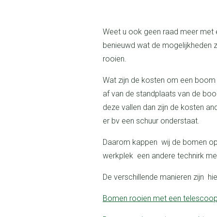
Weet u ook geen raad meer met een te grote boom in de achtertuin en
benieuwd wat de mogelijkheden zi
rooien.
Wat zijn de kosten om een boom te rooien, de indicatie van de kosten hangt
af van de standplaats van de boo
deze vallen dan zijn de kosten an
er bv een schuur onderstaat.
Daarom kappen wij de bomen op verschillende manieren, omdat elke
werkplek een andere technirk me
De verschillende manieren zijn hi
bomen rooien met een telescoo