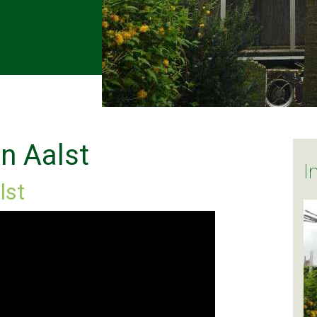
n Aalst
lst