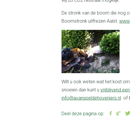
wij zo CO2 neutraal mogelijk.
De stronk van de boom die nog ov
Boomstronk uitfrezen Aalst.
www.
Wilt u ook weten wat het kost om bomen te laten kappen, rooien of te
snoeien dan kunt u
vrijblijvend een
info@avanspeldehoveniers.nl
of 
Deel deze pagina op: