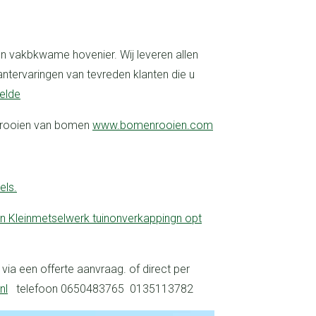
antervaringen van tevreden klanten die u
elde
, rooien van bomen
www.bomenrooien.com
els.
nl
telefoon 0650483765 0135113782