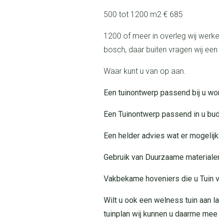
500 tot 1200 m2 € 685
1200 of meer in overleg wij werken in de regio tilburg eindhoven breda en den
bosch, daar buiten vragen wij een
Waar kunt u van op aan.
Een tuinontwerp passend bij u wo
Een Tuinontwerp passend in u bu
Een helder advies wat er mogelijk
Gebruik van Duurzaame materiale
Vakbekame hoveniers die u Tuin 
Wilt u ook een welness tuin aan laten leggen, maak dan eerst een goed
tuinplan wij kunnen u daarme mee