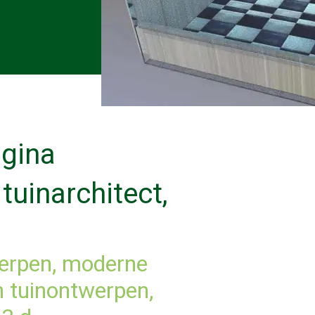
agina
n tuinontwerpen,