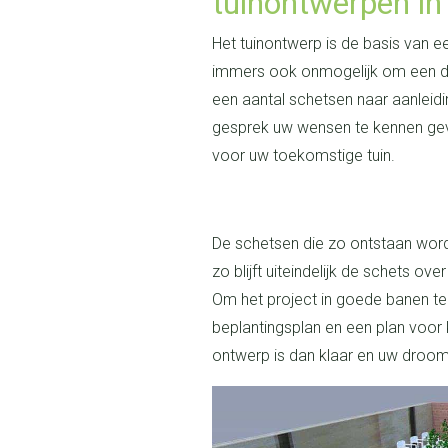
tuinontwerpen in
Het tuinontwerp is de basis van een tuin. Zonder tekening of ontwerp is het
immers ook onmogelijk om een de
een aantal schetsen naar aanleidi
gesprek uw wensen te kennen gev
voor uw toekomstige tuin.
De schetsen die zo ontstaan worden vervolgens weer met u besproken en
zo blijft uiteindelijk de schets o
Om het project in goede banen te 
beplantingsplan en een plan voor
ontwerp is dan klaar en uw droomt