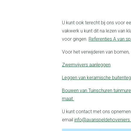
U kunt ook terecht bij ons voor een vakbkwame hovenier. Wij leveren allen
vakwerk u kunt dit na lezen van kl
voor gingen.
Referenties A van sp
voor het verwijderen van bomen
Zwemvijvers aanleggen
leggen van keramische buitenteg
Bouwen van Tuinschuren tuinmuren Kleinmetselwerk tuinonverkappingn opt
maat.
U kunt contact met ons opnemen via een offerte aanvraag. of direct per
email
info@avanspeldehoveniers.