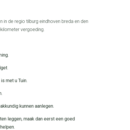
 kilometer vergoeding.
ning.
dget
.
 is met u Tuin.
n.
vakkundig kunnen aanlegen.
 helpen.