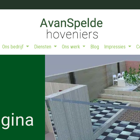
Ons bedrijf
Diensten
Ons werk
Blog
Impressies
agina