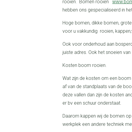
rooien. Bomen rooien
www.bom
hebben ons gespecialiseerd in he
Hoge bomen, dikke bomen, grote bomen, noem maar op, wij kunnen het
voor u vakkundig rooien, kappen,
Ook voor onderhoud aan bospercelen of bij fabrieksterreinen bent u aan het
juiste adres. Ook het snoeien va
Kosten boom rooien.
Wat zijn de kosten om een boom te rooien? De indicatie van de kosten hangt
af van de standplaats van de boo
deze vallen dan zijn de kosten an
er bv een schuur onderstaat.
Daarom kappen wij de bomen op verschillende manieren,omdat elke
werkplek een andere techniek me