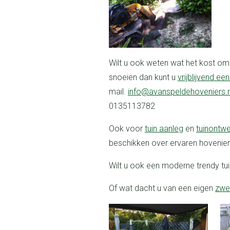
Wilt u ook weten wat het kost om bomen te laten kappen, rooien of te
snoeien dan kunt u
vrijblijvend een
mail.
info@avanspeldehoveniers.n
0135113782
Ook voor
tuin aanleg
en
tuinontw
beschikken over ervaren hovenier
Wilt u ook een moderne trendy t
of wat dacht u van een eigen
zwe