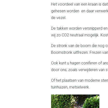
Het voordeel van een kraan is dat alle takken over de tuin naar voren
gehesen worden en daar verwerkt
de vezel.
De takken worden versnipperd en gebruikt voor groene stroom. Zo werken
wij zo CO2 neutraal mogelijk. Ko
De stronk van de boom die nog ov
Boomstronk uitfrezen. Frezen van 
Ook kunt u hagen coniferen of andere tuinwerkzaamheden laten uitvoeren
door ons; zoals verwijderen van s
Of het plaatsen van moderne stenen tuinoverkappingen, luxe design
tuinhuizen, metselwerk.