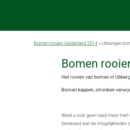
maat
Bomen rooien en snoeien
Snoeiwerk
Groenstroken kleppelen met klepelmaaiers
Tuin huizen tuin prieelen tuinafscheidingen tuin schuttingen
Rooien bomen met een verreiker
Keramische tegels
Keramische Tegels
Rooien en kappen van bomen
Bomen rooien Gelderland 2014
»
Ubbergen bo
bomen rooi
Het rooien van bomen in Ubber
Bomen kappen, stronken verwij
Weet u ook geen raad meer met een te grote boom in de achtertuin en
benieuwd wat de mogelijkheden zi