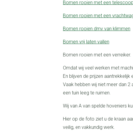
bomen rooien met een telescoo
bomen rooien met een vrachtwa
bomen rooien dmv van klimmen
bomen vrij laten vallen
bomen rooien met een verreiker.
Omdat wij veel werken met machines besparen wij op dure arbeidskosten.
En blijven de prijzen aantrekkelij
Vaak hebben wij niet meer dan 2 
een tuin leeg te ruimen.
Wij van A van spelde hoveniers ku
Hier op de foto ziet u de kraan aan het werk om een boom te rooien, snel
veilig, en vakkundig werk.